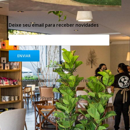
Deixe seu email para receber novidades
ENDEREÇO:
Avenida Wladmir Meirelles Ferreira, 916 Jd.
Botânico
Ribeirão Preto – SP Cep: 14021-630
TELEFONE / WHATSAPP:
(16) 99171 6452